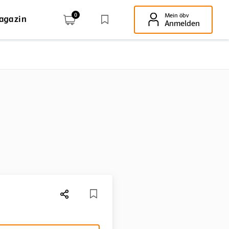
0
Mein öbv
agazin
Enter-Taste!
Anmelden