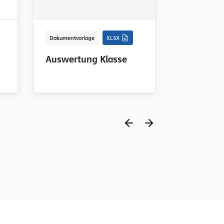
Dokumentvorlage
XLSX
Dokumentvorl
Auswertung Klasse
Auswert
SchülerI