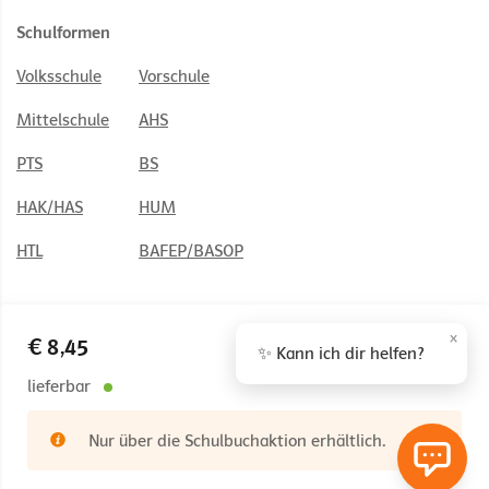
Schulformen
Volksschule
Vorschule
Mittelschule
AHS
PTS
BS
HAK/HAS
HUM
HTL
BAFEP/BASOP
×
€ 8,45
✨ Kann ich dir helfen?
© 2026 Österreichischer Bundesverlag Schulbuch GmbH & Co. KG,
Wien
lieferbar
Impressum
AGB
Nutzungsbedingungen
Nur über die Schulbuchaktion erhältlich.
Rücktrittsrecht
Datenschutz
Barrierefreiheit
Cookie Einstellungen