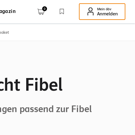
0
Mein öbv
agazin
Enter-Taste!
Anmelden
paket
ht Fibel
ngen passend zur Fibel