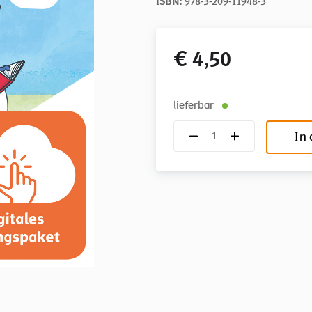
ISBN:
978-3-209-11948-3
€ 4,50
lieferbar
In