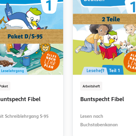
Paket
Kopiervorlage
LehrerInnenexemplar
Digital
Arbeitsheft
LehrerInnenband
LehrerInnenexemplar
Digital
Paket
Arbeitsheft
untspecht Fibel
untspecht Fibel
untspecht Fibel
Buntspecht Fibel
Buntspecht Fibel
Buntspecht Fibel
untspecht Fibel
Buntspecht Fibel
it Schreiblehrgang S-95
igitales
Lesen nach
Didaktischer Leitfaden
digitales
it Schreiblehrgang S-95
Lesen nach
ehrerInnenexemplar zum
Buchstabenkanon
LehrerInnenexemplar zum
Buchstabenkanon
rbeitsheft
Leselehrgang