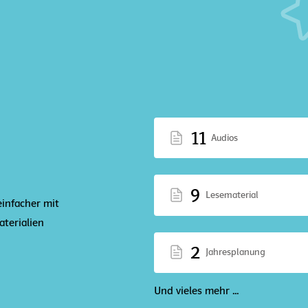
11
Audios
9
Lesematerial
einfacher mit
terialien
2
Jahresplanung
Und vieles mehr ...