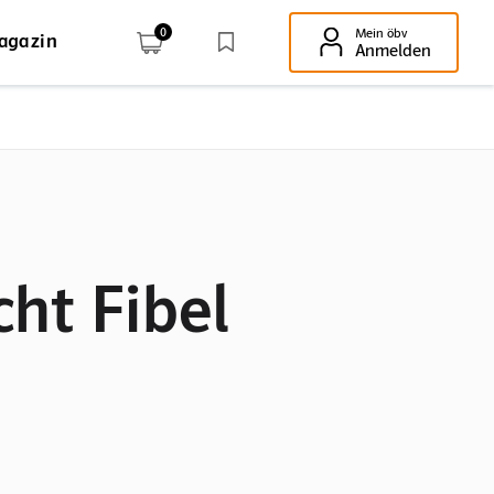
0
Mein öbv
agazin
Enter-Taste!
Anmelden
ht Fibel