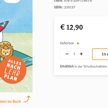
ISBN:
978-3-209-11941-4
SBNr:
210137
€ 12,90
lieferbar
In
Erhältlich
in der Schulbuchaktio
tern im Buch