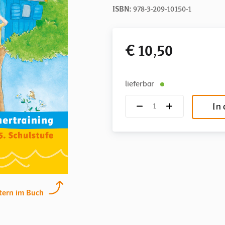
ISBN:
978-3-209-10150-1
€ 10,50
lieferbar
In
tern im Buch