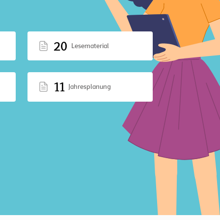
20
Lesematerial
11
Jahresplanung