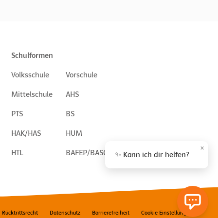
Schulformen
Volksschule
Vorschule
Mittelschule
AHS
PTS
BS
HAK/HAS
HUM
×
HTL
BAFEP/BASOP
✨ Kann ich dir helfen?
Rücktrittsrecht
Datenschutz
Barrierefreiheit
Cookie Einstellungen