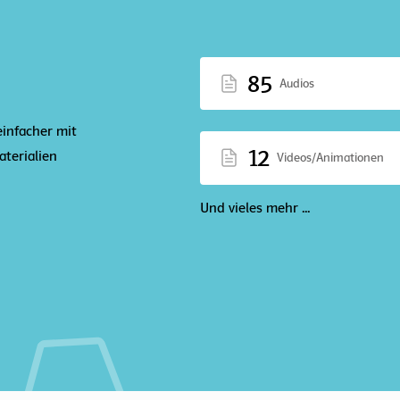
85
Audios
einfacher mit
12
terialien
Videos/Animationen
Und vieles mehr ...