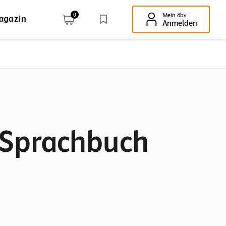
0
Mein öbv
agazin
Enter-Taste!
Anmelden
 Sprachbuch