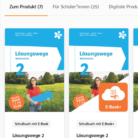
Zum Produkt (7)
Für Schüler*innen (25)
Digitale Produ
Schulbuch mit E-Book
E-Book Solo
Digital
Schulbuch mit E-Book
E-Book Solo
Digital
Schulbuch mit E-Book
Schulbuch mit E-Book+
Lösungswege 1
Lösungswege 1
Lösungswege 2
Lösungswege 2
Lösungswege 2
Lösungswege 2