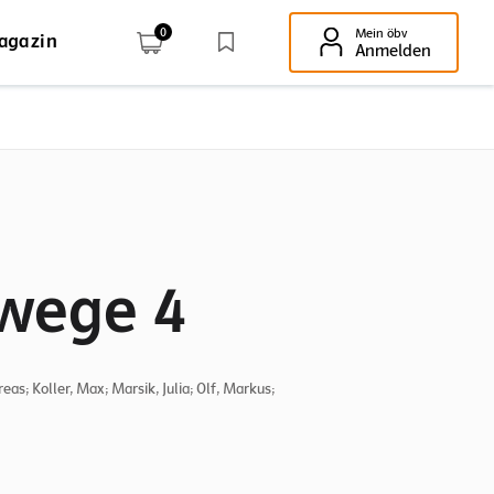
0
Mein öbv
agazin
Enter-Taste!
Anmelden
wege 4
as; Koller, Max; Marsik, Julia; Olf, Markus;