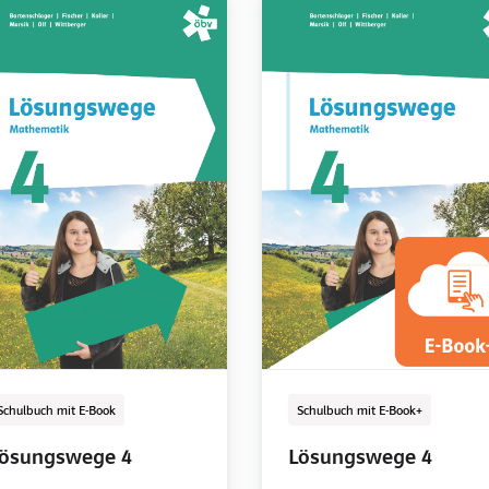
Schulbuch mit E-Book
E-Book Solo
Digital
Schulbuch mit E-Book
E-Book Solo
Digital
Schulbuch mit E-Book
Schulbuch mit E-Book+
ösungswege 2
ösungswege 2
Lösungswege 3
Lösungswege 3
ösungswege 4
Lösungswege 4