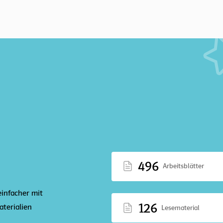
496
Arbeitsblätter
einfacher mit
126
terialien
Lesematerial