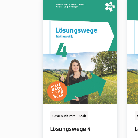
Schulbuch mit E-Book
E-Book Solo
Digital
Schulbuch mit E-Book
Lösungswege 1
Lösungswege 1
L
L
Lösungswege 4
L