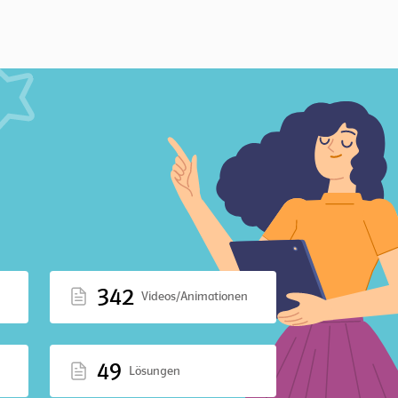
342
Videos/Animationen
49
Lösungen