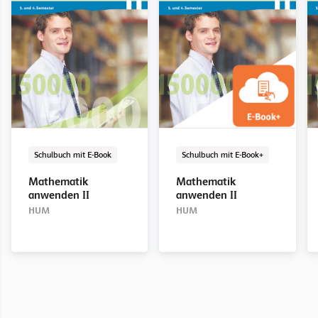
Schulbuch mit E-Book
E-Book Solo
Digital
Schulbuch mit E-Book
E-Book Solo
Digital
Schulbuch mit E-Book
Schulbuch mit E-Book+
Mathematik
Mathematik
Mathematik
Mathematik
anwenden I
anwenden I
anwenden II
anwenden III
Mathematik
Mathematik
HUM
HUM
HUM
HUM
anwenden II
anwenden II
HUM
HUM