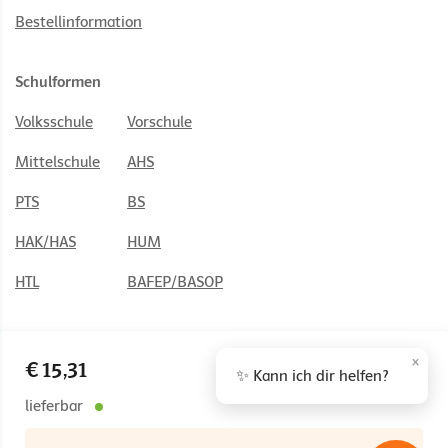
Bestellinformation
Schulformen
Volksschule
Vorschule
Mittelschule
AHS
PTS
BS
HAK/HAS
HUM
HTL
BAFEP/BASOP
×
€ 15,31
✨ Kann ich dir helfen?
© 2026 Österreichischer Bundesverlag Schulbuch GmbH & Co. KG,
Wien
lieferbar
Impressum
AGB
Nutzungsbedingungen