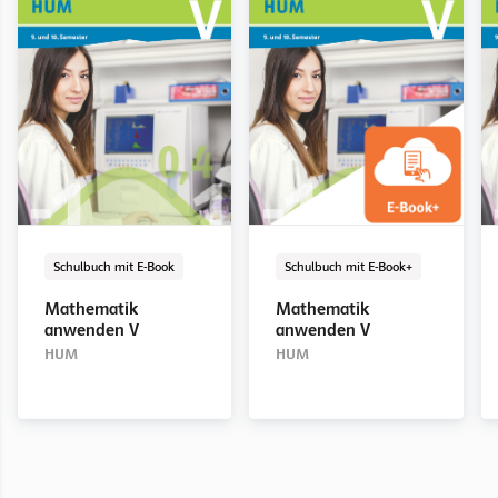
Schulbuch mit E-Book
E-Book Solo
Digital
Schulbuch mit E-Book
E-Book Solo
Digital
Schulbuch mit E-Book
Schulbuch mit E-Book+
Mathematik
Mathematik
Mathematik
Mathematik
anwenden I
anwenden I
anwenden II
anwenden II
Mathematik
Mathematik
HUM
HUM
HUM
HUM
anwenden V
anwenden V
HUM
HUM