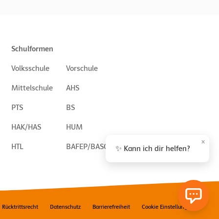
Schulformen
Volksschule
Vorschule
Mittelschule
AHS
PTS
BS
HAK/HAS
HUM
×
HTL
BAFEP/BASOP
✨ Kann ich dir helfen?
Rücktrittsrecht
Datenschutz
Barrierefreiheit
Cookie Einstellungen