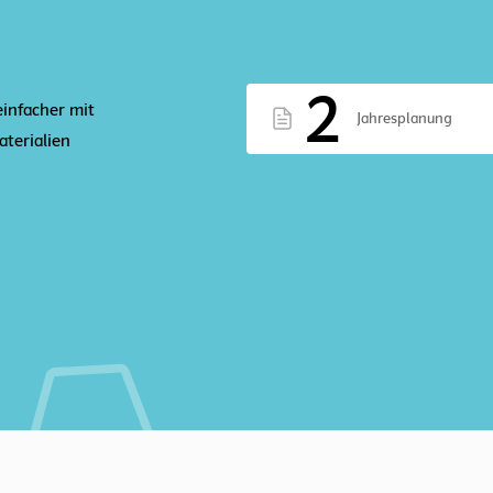
2
einfacher mit
Jahresplanung
terialien