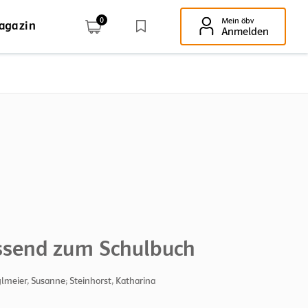
0
Mein öbv
agazin
Enter-Taste!
Anmelden
send zum Schulbuch
glmeier, Susanne; Steinhorst, Katharina