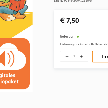
ISBN:
978-3-209-12110-3
€ 7,50
lieferbar
Lieferung nur innerhalb Österreic
In