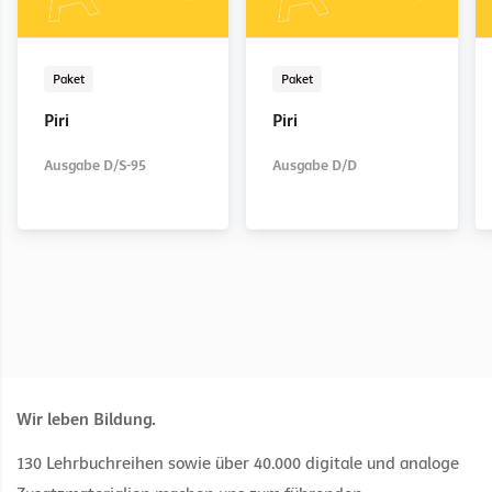
Paket
Zusatzmaterial
LehrerInnenexemplar
Digital
Paket
Zusatzmaterial
LehrerInnenexemplar
Digital
Paket
Paket
Piri
Piri
Piri
Piri
Piri
Piri
Piri
Piri
Ausgabe D/S-95
Lauttabelle (10er-P.)
digitales
Ausgabe D/D
Anlautblock
digitales
LehrerInnenexemplar
LehrerInnenexemplar
Ausgabe D/S-95
Ausgabe D/D
zum Arbeitsheft
zum Arbeitsheft
Wir leben Bildung.
130 Lehrbuchreihen sowie über 40.000 digitale und analoge