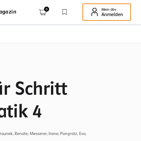
0
Mein öbv
agazin
Enter-Taste!
Anmelden
ür Schritt
tik 4
ounek, Renate; Messerer, Irene; Pongratz, Eva;