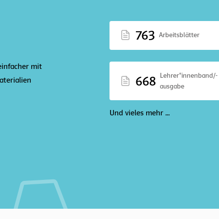
763
Arbeitsblätter
einfacher mit
Lehrer*innenband/-
668
terialien
ausgabe
Und vieles mehr ...