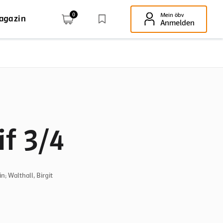
0
Mein öbv
agazin
Enter-Taste!
Anmelden
if 3/4
n; Walthall, Birgit