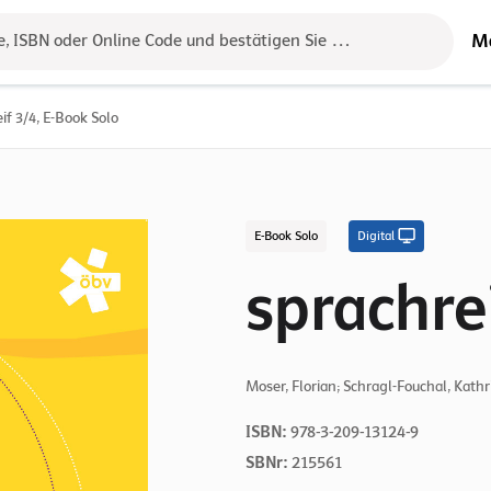
M
e, ISBN oder Online Code und bestätigen Sie das Ergebnis mit der 
if 3/4, E-Book Solo
E-Book Solo
Digital
sprachre
Moser, Florian; Schragl-Fouchal, Kathri
ISBN:
978-3-209-13124-9
SBNr:
215561