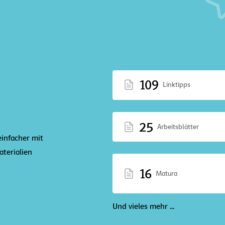
109
Linktipps
25
Arbeitsblätter
einfacher mit
terialien
16
Matura
Und vieles mehr ...