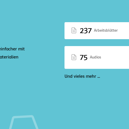
237
Arbeitsblätter
einfacher mit
75
terialien
Audios
Und vieles mehr ...