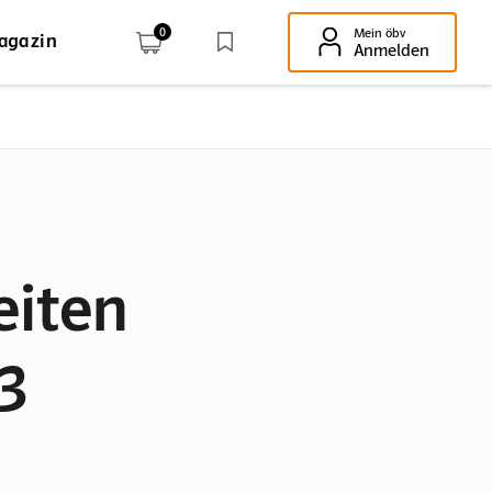
0
Mein öbv
agazin
Enter-Taste!
Anmelden
eiten
3