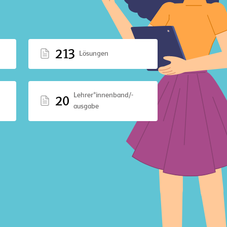
213
Lösungen
Lehrer*innenband/-
20
ausgabe