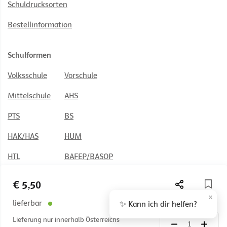
Schuldrucksorten
Bestellinformation
Schulformen
Volksschule
Vorschule
Mittelschule
AHS
PTS
BS
HAK/HAS
HUM
HTL
BAFEP/BASOP
€ 5,50
×
lieferbar
✨ Kann ich dir helfen?
© 2026 Österreichischer Bundesverlag Schulbuch GmbH & Co. KG,
Wien
Lieferung nur innerhalb Österreichs