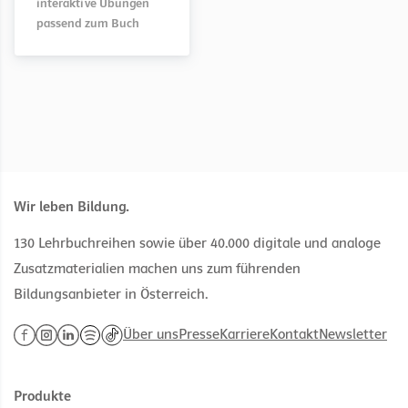
passend zum Buch
passend zum Buch
interaktive Übungen
passend zum Buch
Wir leben Bildung.
130 Lehrbuchreihen sowie über 40.000 digitale und analoge
Zusatzmaterialien machen uns zum führenden
Bildungsanbieter in Österreich.
Über uns
Presse
Karriere
Kontakt
Newsletter
Produkte