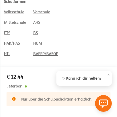
Schulformen
Volksschule
Vorschule
Mittelschule
AHS
PTS
BS
HAK/HAS
HUM
HTL
BAFEP/BASOP
×
€ 12,44
✨ Kann ich dir helfen?
© 2026 Österreichischer Bundesverlag Schulbuch GmbH & Co. KG,
Wien
lieferbar
Impressum
AGB
Nutzungsbedingungen
Nur über die Schulbuchaktion erhältlich.
Rücktrittsrecht
Datenschutz
Barrierefreiheit
Cookie Einstellungen