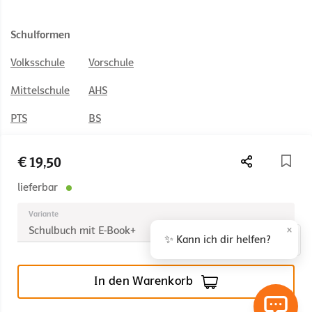
Schulformen
Volksschule
Vorschule
Mittelschule
AHS
PTS
BS
HAK/HAS
HUM
€ 19,50
HTL
BAFEP/BASOP
lieferbar
Variante
×
Schulbuch mit E-Book+
✨ Kann ich dir helfen?
© 2026 Österreichischer Bundesverlag Schulbuch GmbH & Co. KG,
Wien
In den Warenkorb
Impressum
AGB
Nutzungsbedingungen
Rücktrittsrecht
Datenschutz
Barrierefreiheit