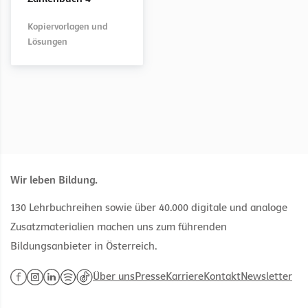
Wendeplättchen
digitales
Fünferstäbe
digitales
(Klassensatz)
LehrerInnenexemplar
LehrerInnenexemplar
Kopiervorlagen und
Lösungen
Wir leben Bildung.
130 Lehrbuchreihen sowie über 40.000 digitale und analoge
Zusatzmaterialien machen uns zum führenden
Bildungsanbieter in Österreich.
Über uns
Presse
Karriere
Kontakt
Newsletter