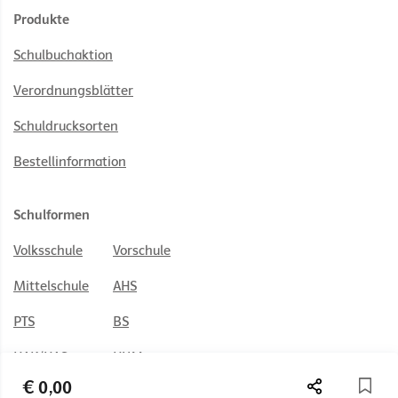
Produkte
Schulbuchaktion
Verordnungsblätter
Schuldrucksorten
Bestellinformation
Schulformen
Volksschule
Vorschule
Mittelschule
AHS
PTS
BS
HAK/HAS
HUM
€ 0,00
HTL
BAFEP/BASOP