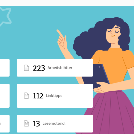
223
Arbeitsblätter
112
Linktipps
13
r
Lesematerial