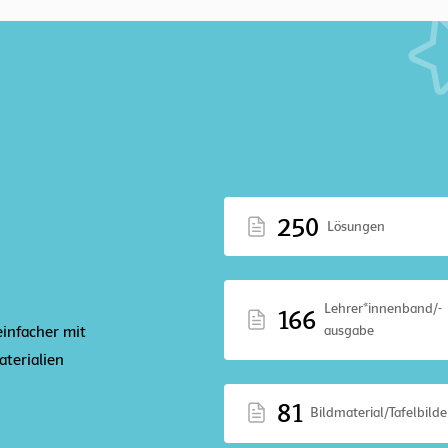
250
Lösungen
Lehrer*innenband/-
166
ausgabe
einfacher mit
terialien
81
Bildmaterial/Tafelbilde