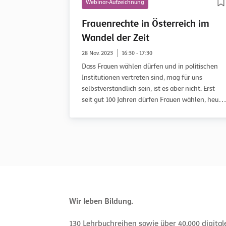
Webinar-Aufzeichnung
Frauenrechte in Österreich im
Wandel der Zeit
28 Nov. 2023
16:30 - 17:30
Dass Frauen wählen dürfen und in politischen
Institutionen vertreten sind, mag für uns
selbstverständlich sein, ist es aber nicht. Erst
seit gut 100 Jahren dürfen Frauen wählen, heute
noch sind in allen relevanten politischen
Einrichtungen, die in Österreich gewählt
werden, Frauen weniger repräsentiert als
Männer.
Wir leben Bildung.
130 Lehrbuchreihen sowie über 40.000 digita