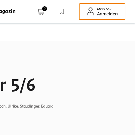
0
Mein öbv
agazin
Enter-Taste!
Anmelden
r 5/6
och, Ulrike; Staudinger, Eduard