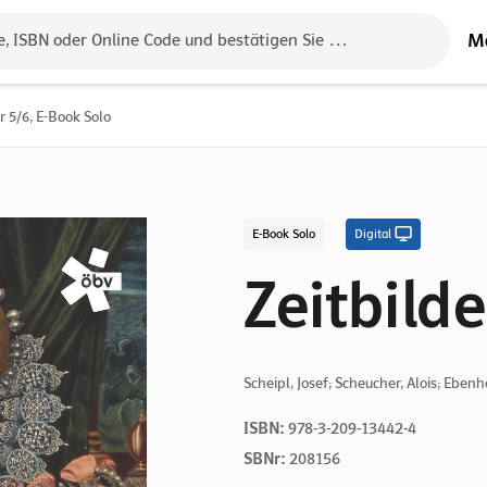
M
e, ISBN oder Online Code und bestätigen Sie das Ergebnis mit der 
r 5/6, E-Book Solo
E-Book Solo
Digital
Zeitbilde
Scheipl, Josef; Scheucher, Alois; Ebenh
ISBN:
978-3-209-13442-4
SBNr:
208156