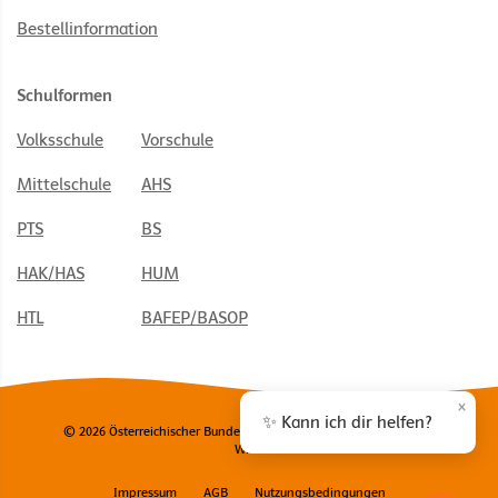
Bestellinformation
Schulformen
Volksschule
Vorschule
Mittelschule
AHS
PTS
BS
HAK/HAS
HUM
HTL
BAFEP/BASOP
×
✨ Kann ich dir helfen?
© 2026 Österreichischer Bundesverlag Schulbuch GmbH & Co. KG,
Wien
Impressum
AGB
Nutzungsbedingungen