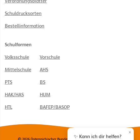
Verordnungsblätter
Schuldrucksorten
Bestellinformation
Schulformen
Volksschule
Vorschule
Mittelschule
AHS
PTS
BS
HAK/HAS
HUM
HTL
BAFEP/BASOP
×
✨ Kann ich dir helfen?
© 2026 Österreichischer Bundesverlag Schulbuch GmbH & Co. KG,