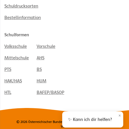
Schuldrucksorten
Bestellinformation
Schulformen
Volksschule
Vorschule
Mittelschule
AHS
PTS
BS
HAK/HAS
HUM
HTL
BAFEP/BASOP
×
✨ Kann ich dir helfen?
© 2026 Österreichischer Bundesverlag Schulbuch GmbH & Co. KG,
Wien