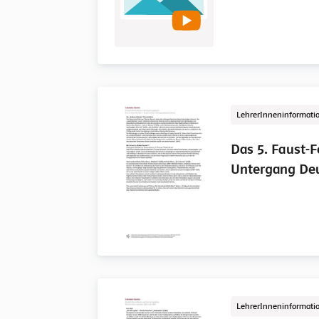
LehrerInneninformati
Das 5. Faust-F
Untergang De
LehrerInneninformati