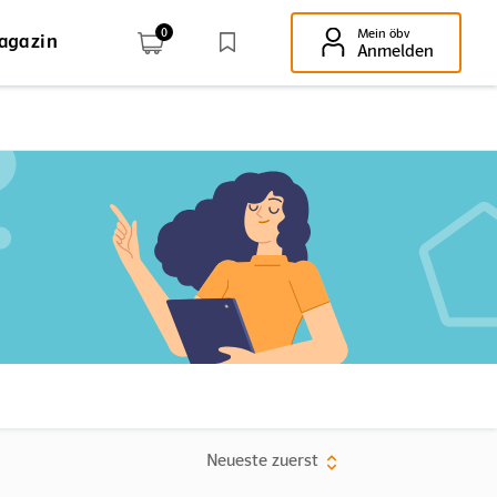
0
Mein öbv
agazin
Enter-Taste!
Anmelden
Neueste zuerst