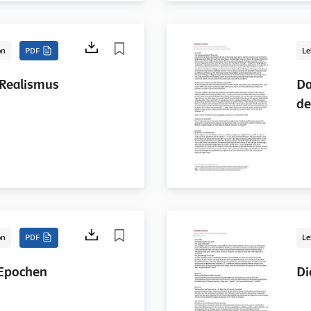
on
PDF
Le
 Realismus
Da
de
on
PDF
Le
 Epochen
Di