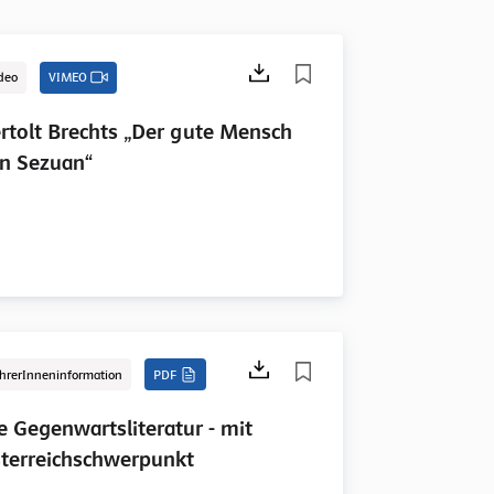
deo
VIMEO
rtolt Brechts „Der gute Mensch
n Sezuan“
hrerInneninformation
PDF
e Gegenwartsliteratur - mit
terreichschwerpunkt