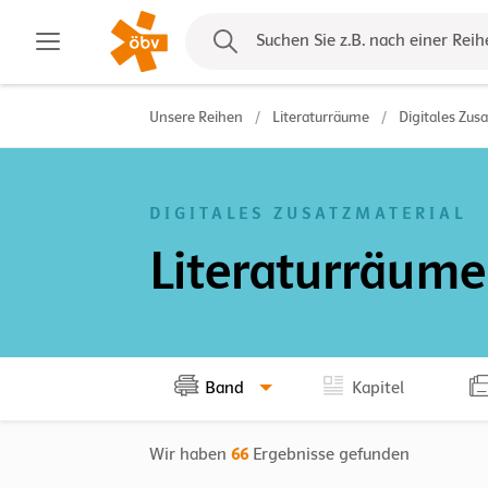
Kontakt
Suchen Sie z.B. nach einer Reih
Unsere Reihen
/
Literaturräume
/
Digitales Zus
DIGITALES ZUSATZMATERIAL
Literaturräume
Band
Kapitel
Wir haben
66
Ergebnisse gefunden