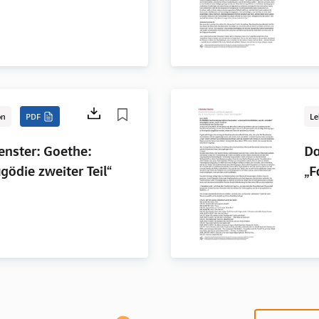
on
PDF
Le
enster: Goethe:
Da
agödie zweiter Teil“
„F