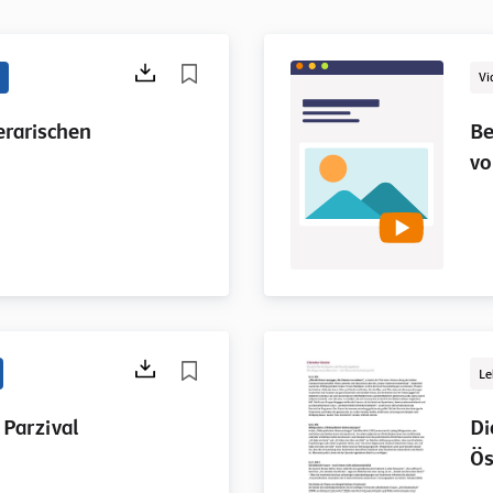
Vi
terarischen
Be
vo
Le
 Parzival
Di
Ös