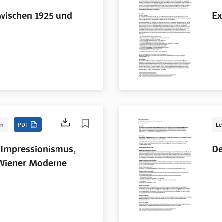
zwischen 1925 und
Ex
on
PDF
Le
 Impressionismus,
De
, Wiener Moderne