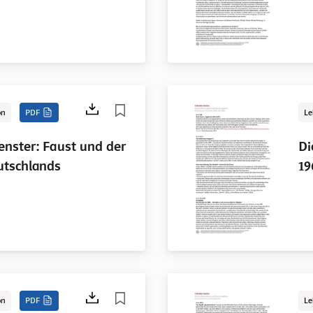
on
PDF
Le
enster: Faust und der
Di
utschlands
19
on
PDF
Le