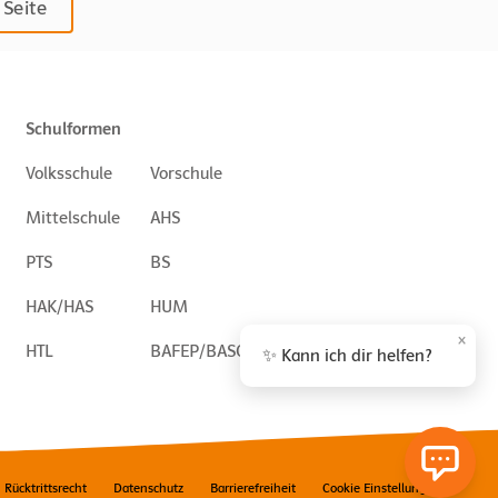
 Seite
Schulformen
Volksschule
Vorschule
Mittelschule
AHS
PTS
BS
HAK/HAS
HUM
×
HTL
BAFEP/BASOP
✨ Kann ich dir helfen?
Rücktrittsrecht
Datenschutz
Barrierefreiheit
Cookie Einstellungen