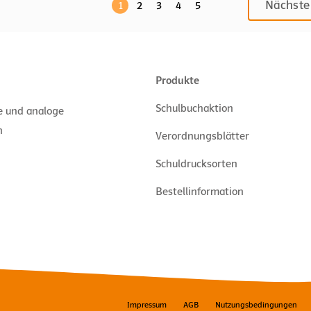
Nächste
1
2
3
4
5
Produkte
Schulbuchaktion
le und analoge
n
Verordnungsblätter
Schuldrucksorten
Bestellinformation
Impressum
AGB
Nutzungsbedingungen