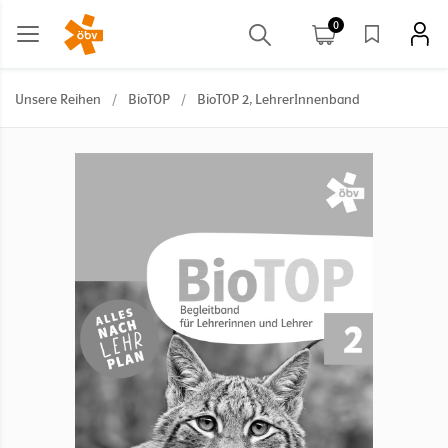
0
Unsere Reihen
/
BioTOP
/
BioTOP 2, LehrerInnenband