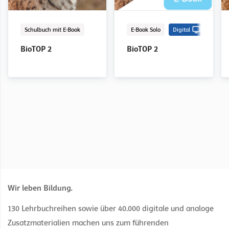
Schulbuch mit E-Book
LehrerInnenband
E-Book Solo
Digital
Digital
Schulbuch mit E-Book
LehrerInnenband
E-Book Solo
Digital
Digital
Schulbuch mit E-Book
E-Book Solo
Digital
BioTOP 1
BioTOP 1
BioTOP 1
BioTOP 2
BioTOP 3
BioTOP 2
BioTOP 2
BioTOP 2
Wir leben Bildung.
130 Lehrbuchreihen sowie über 40.000 digitale und analoge
Zusatzmaterialien machen uns zum führenden