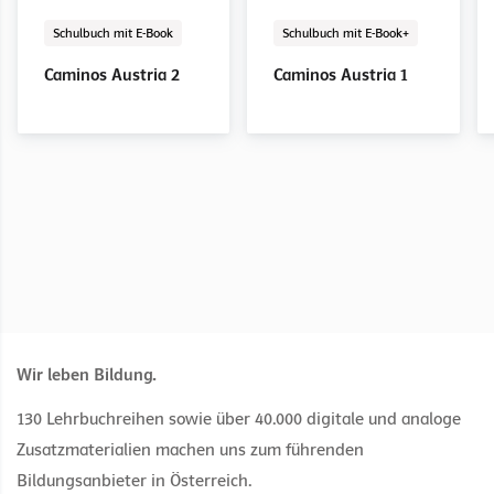
Schulbuch mit E-Book
Schularbeitengenerator
E-Book Solo
Digital
Digital
Schulbuch mit E-Book
Schularbeitengenerator
E-Book Solo
Digital
Digital
Schulbuch mit E-Book
Schulbuch mit E-Book+
Caminos Austria 2
ISA Spanisch 1
Caminos Austria 1
Caminos Austria 3
ISA Spanisch 1−3
Caminos Austria 2
Caminos Austria 2
Caminos Austria 1
Einzellizenz
Schullizenz
Wir leben Bildung.
130 Lehrbuchreihen sowie über 40.000 digitale und analoge
Zusatzmaterialien machen uns zum führenden
Bildungsanbieter in Österreich.