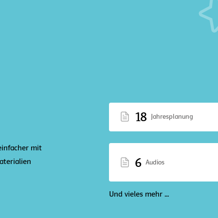
18
Jahresplanung
einfacher mit
6
terialien
Audios
Und vieles mehr ...