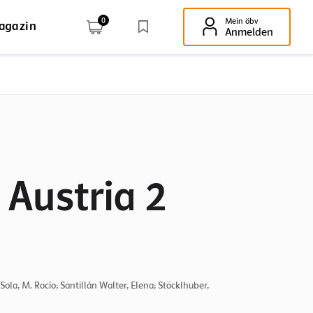
0
Mein öbv
agazin
Enter-Taste!
Anmelden
Austria 2
Sola, M. Rocío; Santillán Walter, Elena; Stöcklhuber,