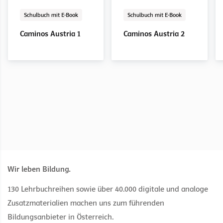
Schulbuch mit E-Book
Schularbeitengenerator
E-Book Solo
Digital
Digital
Schulbuch mit E-Book
Schularbeitengenerator
E-Book Solo
Digital
Digital
Schulbuch mit E-Book
Schulbuch mit E-Book
Caminos Austria 1
ISA Spanisch 1
Caminos Austria 1
Caminos Austria 2
ISA Spanisch 1−3
Caminos Austria 2
Caminos Austria 1
Caminos Austria 2
Einzellizenz
Schullizenz
Wir leben Bildung.
130 Lehrbuchreihen sowie über 40.000 digitale und analoge
Zusatzmaterialien machen uns zum führenden
Bildungsanbieter in Österreich.