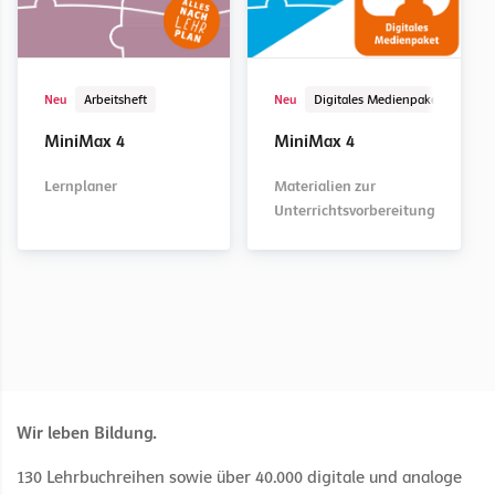
Schulbuch
Schulbuch
Kopiervorlage
Digitaler Unterrichtsassistent
Digital
Arbeitsheft
Schulbuch
Kopiervorlage
Digitales Medienpaket
Digital
Neu
Arbeitsheft
Neu
Digitales Medienpaket
Digi
MiniMax 1
MiniMax 1
MiniMax 1
MiniMax 1
MiniMax 1
MiniMax 2
MiniMax 1
MiniMax 2
MiniMax 4
MiniMax 4
Arbeitsblätter mit
Lernplaner
Arbeitsblätter
Materialien zur
Lernzielkontrollen
Unterrichtsvorbereitung
Lernplaner
Materialien zur
Unterrichtsvorbereitung
Wir leben Bildung.
130 Lehrbuchreihen sowie über 40.000 digitale und analoge