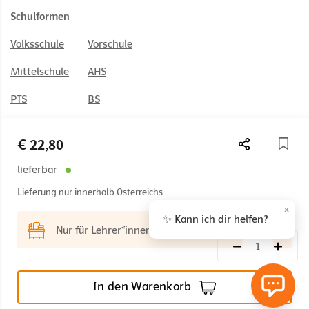
Schulformen
Volksschule
Vorschule
Mittelschule
AHS
PTS
BS
HAK/HAS
HUM
€ 22,80
HTL
BAFEP/BASOP
lieferbar
Lieferung nur innerhalb Österreichs
×
✨ Kann ich dir helfen?
© 2026 Österreichischer Bundesverlag Schulbuch GmbH & Co. KG,
Anmelden
Nur für Lehrer*innen
Wien
Impressum
AGB
Nutzungsbedingungen
Rücktrittsrecht
Datenschutz
Barrierefreiheit
In den Warenkorb
Cookie Einstellungen