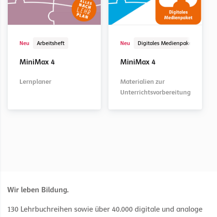
Schulbuch
Schulbuch
Kopiervorlage
Digitaler Unterrichtsassistent
Digital
Arbeitsheft
Schulbuch
Kopiervorlage
Digitales Medienpaket
Digital
Neu
Arbeitsheft
Neu
Digitales Medienpaket
Digi
MiniMax 2
MiniMax 1
MiniMax 1
MiniMax 1
MiniMax 2
MiniMax 2
MiniMax 1
MiniMax 2
MiniMax 4
MiniMax 4
Arbeitsblätter mit
Lernplaner
Arbeitsblätter
Materialien zur
Lernzielkontrollen
Unterrichtsvorbereitung
Lernplaner
Materialien zur
Unterrichtsvorbereitung
Wir leben Bildung.
130 Lehrbuchreihen sowie über 40.000 digitale und analoge