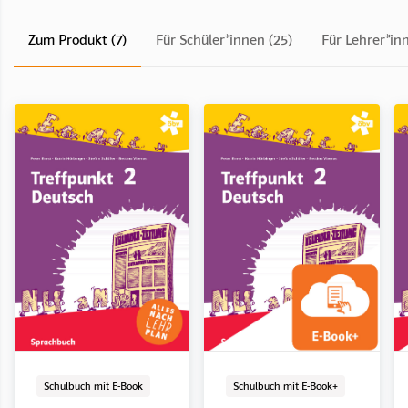
Zum Produkt (7)
Für Schüler*innen (25)
Für Lehrer*in
Schulbuch mit E-Book
LehrerInnenband
E-Book Solo
Digital
Digital
Schulbuch mit E-Book
LehrerInnenband
E-Book Solo
Digital
Digital
Schulbuch mit E-Book
Schulbuch mit E-Book+
Treffpunkt Deutsch 1
Treffpunkt Deutsch 1
Treffpunkt Deutsch 1
Treffpunkt Deutsch 2
Treffpunkt Deutsch 2
Treffpunkt Deutsch 3