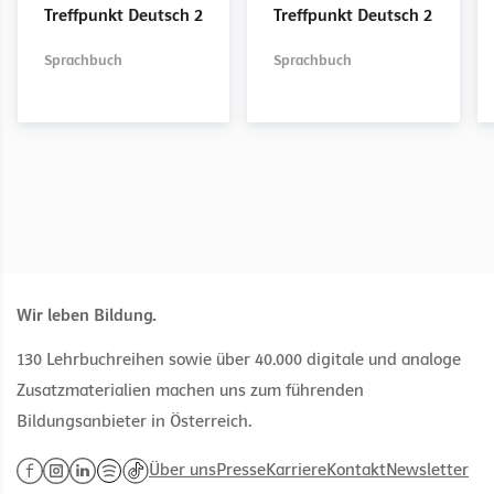
Treffpunkt Deutsch 2
Treffpunkt Deutsch 2
Sprachbuch
Sprachbuch
Sprachbuch
Sprachbuch
Sprachbuch
Wir leben Bildung.
130 Lehrbuchreihen sowie über 40.000 digitale und analoge
Zusatzmaterialien machen uns zum führenden
Bildungsanbieter in Österreich.
Über uns
Presse
Karriere
Kontakt
Newsletter