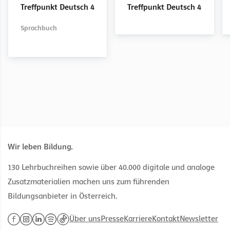
Treffpunkt Deutsch 4
Treffpunkt Deutsch 4
Sprachbuch
Sprachbuch
Sprachbuch
Sprachbuch
Sprachbuch
Wir leben Bildung.
130 Lehrbuchreihen sowie über 40.000 digitale und analoge
Zusatzmaterialien machen uns zum führenden
Bildungsanbieter in Österreich.
Über uns
Presse
Karriere
Kontakt
Newsletter