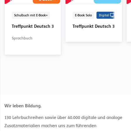
Schulbuch mit E-Book
LehrerInnenband
E-Book Solo
Digital
Digital
Schulbuch mit E-Book
LehrerInnenband
E-Book Solo
Digital
Digital
Schulbuch mit E-Book+
E-Book Solo
Digital
Treffpunkt Deutsch 1
Treffpunkt Deutsch 1
Treffpunkt Deutsch 1
Treffpunkt Deutsch 2
Treffpunkt Deutsch 2
Treffpunkt Deutsch 2
Treffpunkt Deutsch 3
Treffpunkt Deutsch 3
Sprachbuch
Sprachbuch
Sprachbuch
Sprachbuch
Sprachbuch
Wir leben Bildung.
130 Lehrbuchreihen sowie über 40.000 digitale und analoge
Zusatzmaterialien machen uns zum führenden