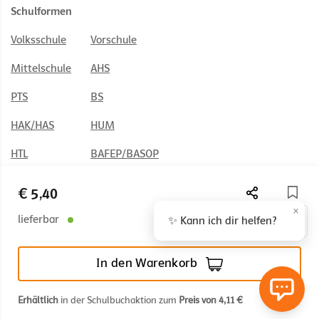
Schulformen
Volksschule
Vorschule
Mittelschule
AHS
PTS
BS
HAK/HAS
HUM
HTL
BAFEP/BASOP
€ 5,40
×
lieferbar
✨ Kann ich dir helfen?
© 2026 Österreichischer Bundesverlag Schulbuch GmbH & Co. KG,
Wien
In den Warenkorb
Impressum
AGB
Nutzungsbedingungen
Rücktrittsrecht
Datenschutz
Barrierefreiheit
Erhältlich
in der Schulbuchaktion zum
Preis von 4,11 €
Cookie Einstellungen