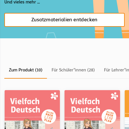
Und vieles mehr ...
Zusatzmaterialien entdecken
Zum Produkt (10)
Für Schüler*innen (28)
Für Lehrer*i