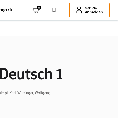
0
Mein öbv
agazin
Enter-Taste!
Anmelden
 Deutsch 1
himpl, Karl; Wurzinger, Wolfgang