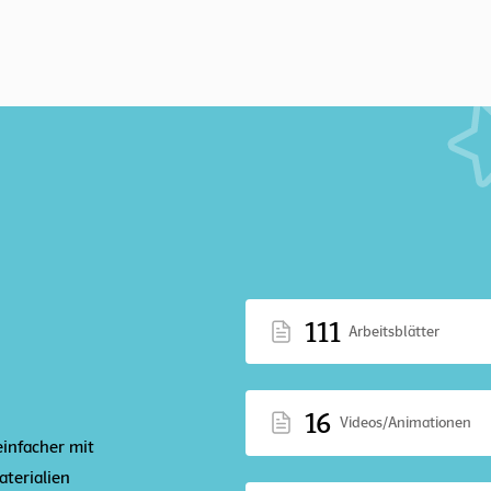
111
Arbeitsblätter
16
Videos/Animationen
einfacher mit
terialien