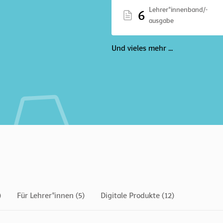
Lehrer*innenband/-
6
ausgabe
Und vieles mehr ...
)
Für Lehrer*innen (5)
Digitale Produkte (12)