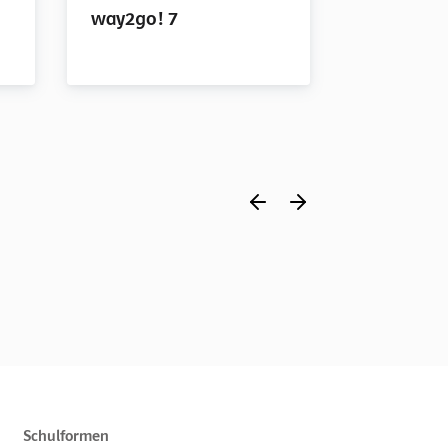
way2go! 7
way2go! 
Einzellizenz
Schulformen