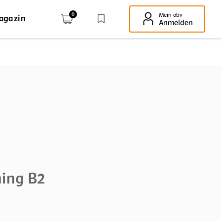
0
Mein öbv
agazin
Enter-Taste!
Anmelden
ning B2