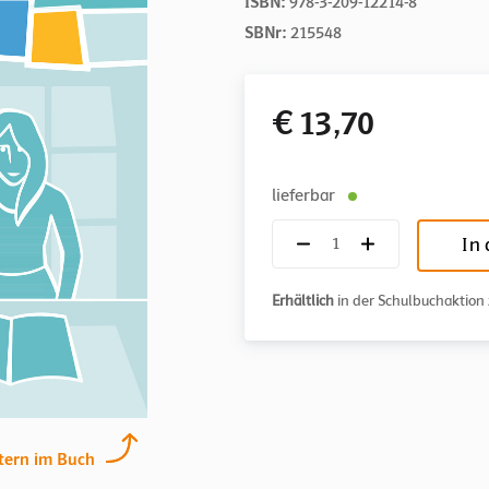
ISBN:
978-3-209-12214-8
SBNr:
215548
€ 13,70
lieferbar
In
Erhältlich
in der Schulbuchaktio
tern im Buch