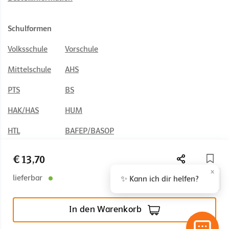
Schulformen
Volksschule
Vorschule
Mittelschule
AHS
PTS
BS
HAK/HAS
HUM
HTL
BAFEP/BASOP
€ 13,70
×
lieferbar
✨ Kann ich dir helfen?
© 2026 Österreichischer Bundesverlag Schulbuch GmbH & Co. KG,
Wien
In den Warenkorb
Impressum
AGB
Nutzungsbedingungen
Rücktrittsrecht
Datenschutz
Barrierefreiheit