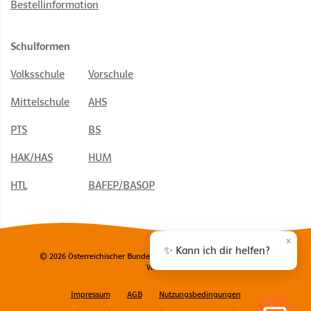
Bestellinformation
Schulformen
Volksschule
Vorschule
Mittelschule
AHS
PTS
BS
HAK/HAS
HUM
HTL
BAFEP/BASOP
×
✨ Kann ich dir helfen?
© 2026 Österreichischer Bundesverlag Schulbuch GmbH & Co. KG,
Wien
Impressum
AGB
Nutzungsbedingungen