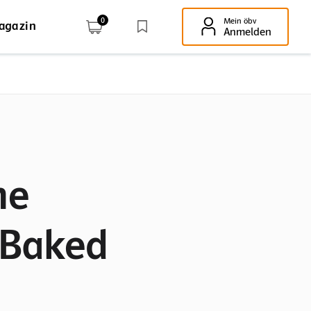
0
Mein öbv
agazin
Enter-Taste!
Anmelden
ne
Baked