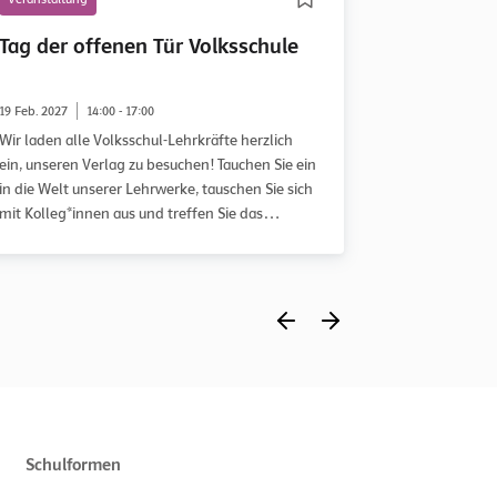
Tag der offenen Tür Volksschule
Tag der o
Sekundars
19 Feb. 2027
14:00 - 17:00
04 März 2027
Wir laden alle Volksschul-Lehrkräfte herzlich
Wir laden all
ein, unseren Verlag zu besuchen! Tauchen Sie ein
und II h
in die Welt unserer Lehrwerke, tauschen Sie sich
mit Kolleg*innen aus und treffen Sie das
engagierte Redaktions- und Autor*innen-Team
persönlich.
Schulformen