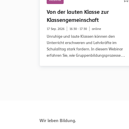
Von der lauten Klasse zur
Klassengemeinschaft
17 Sep. 2026
16:30 - 17:30
online
Unruhige und laute Klassen können den
Unterricht erschweren und Lehrkräfte im
Schulalltag stark fordern. In diesem Webinar
erfahren Sie, wie Gruppenbildungsprozesse
verlaufen, in welcher Entwicklungsphase eine
Klasse möglicherweise feststeckt und wie Sie
diese gezielt auf dem Weg zu einer guten
Klassengemeinschaft begleiten können.
Anhand des WOWW-Ansatzes (Working on What
Works) und praxisnaher Fallbeispiele erhalten
Sie konkrete Anregungen für Ihren Unterricht.
Wir leben Bildung.