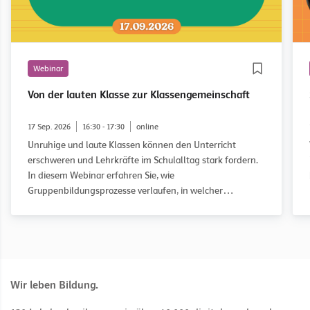
Webinar
Von der lauten Klasse zur Klassengemeinschaft
17 Sep. 2026
16:30 - 17:30
online
Unruhige und laute Klassen können den Unterricht
erschweren und Lehrkräfte im Schulalltag stark fordern.
In diesem Webinar erfahren Sie, wie
Gruppenbildungsprozesse verlaufen, in welcher
Entwicklungsphase eine Klasse möglicherweise feststeckt
und wie Sie diese gezielt auf dem Weg zu einer guten
Klassengemeinschaft begleiten können. Anhand des
WOWW-Ansatzes (Working on What Works) und
praxisnaher Fallbeispiele erhalten Sie konkrete
Anregungen für Ihren Unterricht.
Wir leben Bildung.