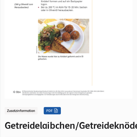
Zusatzinformation
PDF
Getreidelaibchen/Getreideknöd