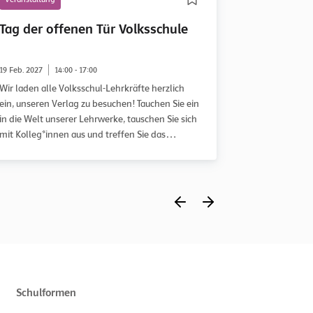
Tag der offenen Tür Volksschule
Tag der o
Sekundars
19 Feb. 2027
14:00 - 17:00
04 März 2027
Wir laden alle Volksschul-Lehrkräfte herzlich
Wir laden all
ein, unseren Verlag zu besuchen! Tauchen Sie ein
und II h
in die Welt unserer Lehrwerke, tauschen Sie sich
mit Kolleg*innen aus und treffen Sie das
engagierte Redaktions- und Autor*innen-Team
persönlich.
Schulformen