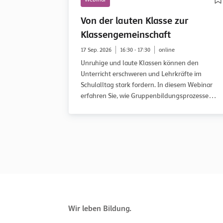
Von der lauten Klasse zur
Klassengemeinschaft
17 Sep. 2026
16:30 - 17:30
online
Unruhige und laute Klassen können den
Unterricht erschweren und Lehrkräfte im
Schulalltag stark fordern. In diesem Webinar
erfahren Sie, wie Gruppenbildungsprozesse
verlaufen, in welcher Entwicklungsphase eine
Klasse möglicherweise feststeckt und wie Sie
diese gezielt auf dem Weg zu einer guten
Klassengemeinschaft begleiten können.
Anhand des WOWW-Ansatzes (Working on What
Works) und praxisnaher Fallbeispiele erhalten
Sie konkrete Anregungen für Ihren Unterricht.
Wir leben Bildung.