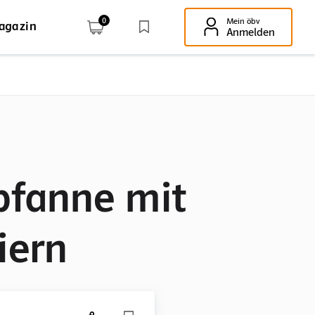
0
Mein öbv
agazin
Enter-Taste!
Anmelden
fanne mit
iern