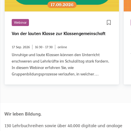
Webinar
Von der lauten Klasse zur Klassengemeinschaft
17 Sep. 2026
16:30 - 17:30
online
Unruhige und laute Klassen können den Unterricht
erschweren und Lehrkräfte im Schulalltag stark fordern.
In diesem Webinar erfahren Sie, wie
Gruppenbildungsprozesse verlaufen, in welcher
Entwicklungsphase eine Klasse möglicherweise feststeckt
und wie Sie diese gezielt auf dem Weg zu einer guten
Klassengemeinschaft begleiten können. Anhand des
WOWW-Ansatzes (Working on What Works) und
praxisnaher Fallbeispiele erhalten Sie konkrete
Anregungen für Ihren Unterricht.
Wir leben Bildung.
130 Lehrbuchreihen sowie über 40.000 digitale und analoge