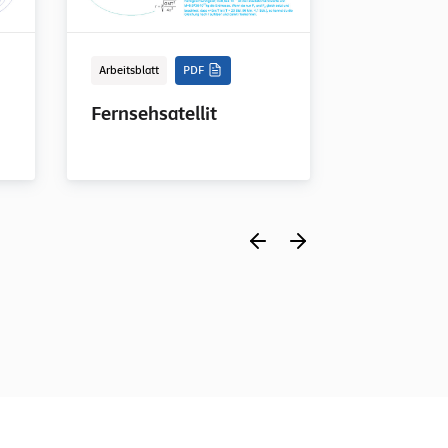
Arbeitsblatt
PDF
Arbeitsblatt
Fernsehsatellit
Fahrradb