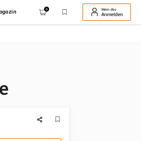
0
Mein öbv
agazin
Enter-Taste!
Anmelden
e