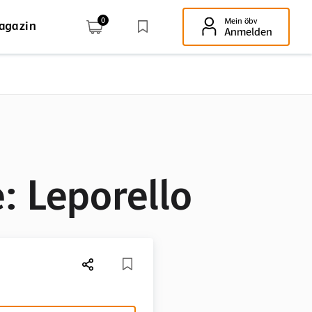
0
Mein öbv
agazin
Enter-Taste!
Anmelden
 Leporello