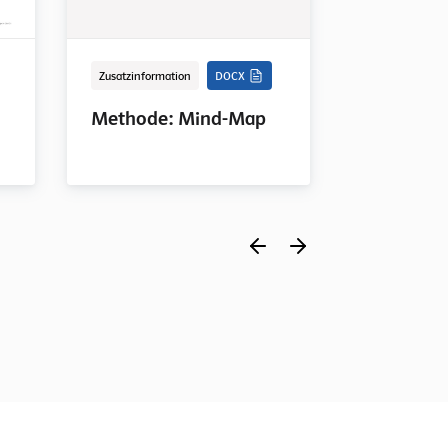
Zusatzinformation
DOCX
Zusatzinforma
Methode: Mind-Map
Methode: