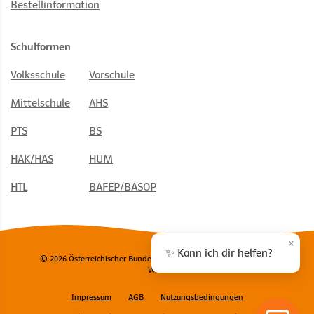
Bestellinformation
Schulformen
Volksschule
Vorschule
Mittelschule
AHS
PTS
BS
HAK/HAS
HUM
HTL
BAFEP/BASOP
×
✨ Kann ich dir helfen?
© 2026 Österreichischer Bundesverlag Schulbuch GmbH & Co. KG,
Wien
Impressum
AGB
Nutzungsbedingungen