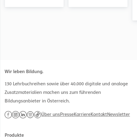
Inklusion
Unterrichtsvorbereitung
Inklusion
passend zum Buch
Wir leben Bildung.
130 Lehrbuchreihen sowie über 40.000 digitale und analoge
Zusatzmaterialien machen uns zum führenden
Bildungsanbieter in Österreich.
Über uns
Presse
Karriere
Kontakt
Newsletter
Produkte