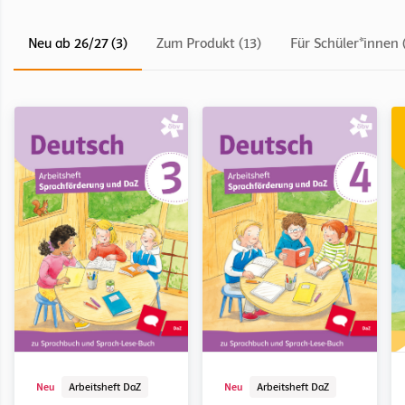
Neu ab 26/27 (3)
Zum Produkt (13)
Für Schüler*innen 
Schulbuch
Schulbuch
Kopiervorlage
Digitales Medienpaket
Digital
Arbeitsheft
Schulbuch
Kopiervorlage
Digitales Medienpaket
Digital
Neu
Arbeitsheft DaZ
Neu
Arbeitsheft DaZ
Deutsch Sprachbuch
Deutsch Sprachbuch
Deutsch Sprachbuch
Deutsch Sprachbuch
Deutsch Sprachbuch
Deutsch Sprachbuch
Deutsch Sprachbuch
Deutsch Sprachbuch