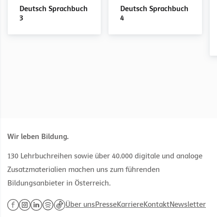
3
2
2
2
3
3
3
3
Deutsch Sprachbuch
Deutsch Sprachbuch
Arbeitsblätter zur
Materialien zur
Arbeitsblätter zur
Materialien zur
3
4
Inklusion
Unterrichtsvorbereitung
Inklusion
Unterrichtsvorbereitung
Wir leben Bildung.
130 Lehrbuchreihen sowie über 40.000 digitale und analoge
Zusatzmaterialien machen uns zum führenden
Bildungsanbieter in Österreich.
Über uns
Presse
Karriere
Kontakt
Newsletter