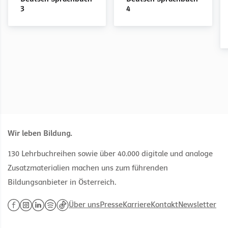
Arbeitsblätter zur
Materialien zur
Arbeitsblätter zur
Materialien zur
3
4
Inklusion
Unterrichtsvorbereitung
Inklusion
Unterrichtsvorbereitung
Wir leben Bildung.
130 Lehrbuchreihen sowie über 40.000 digitale und analoge
Zusatzmaterialien machen uns zum führenden
Bildungsanbieter in Österreich.
Über uns
Presse
Karriere
Kontakt
Newsletter