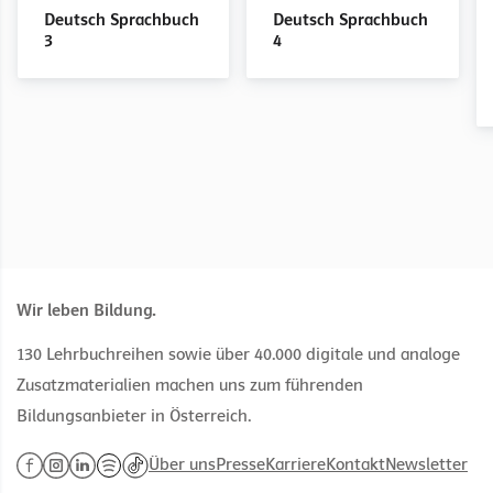
2
2
2
2
2
3
3
3
Deutsch Sprachbuch
Deutsch Sprachbuch
Arbeitsblätter zur
Materialien zur
Lesen mit Lina und
Arbeitsblätter zur
Materialien zur
3
4
Inklusion
Unterrichtsvorbereitung
Felix
Inklusion
Unterrichtsvorbereitung
Wir leben Bildung.
130 Lehrbuchreihen sowie über 40.000 digitale und analoge
Zusatzmaterialien machen uns zum führenden
Bildungsanbieter in Österreich.
Über uns
Presse
Karriere
Kontakt
Newsletter