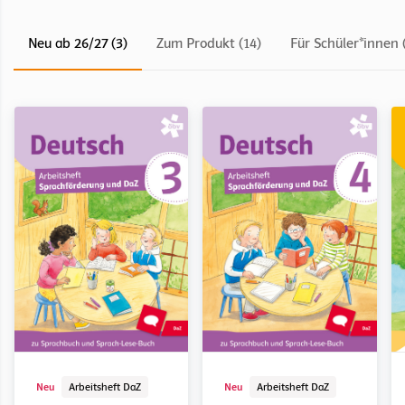
Neu ab 26/27 (3)
Zum Produkt (14)
Für Schüler*innen 
Schulbuch
Schulbuch
Kopiervorlage
Digitales Medienpaket
Digital
Lektüre
Schulbuch
Kopiervorlage
Digitales Medienpaket
Digital
Neu
Arbeitsheft DaZ
Neu
Arbeitsheft DaZ
Deutsch Sprachbuch
Deutsch Sprachbuch
Deutsch Sprachbuch
Deutsch Sprachbuch
Deutsch Sprachbuch
Deutsch Sprachbuch
Deutsch Sprachbuch
Deutsch Sprachbuch